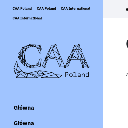
Skip
CAA Poland
CAA Poland
CAA International
to
content
CAA International
Z
Główna
Główna