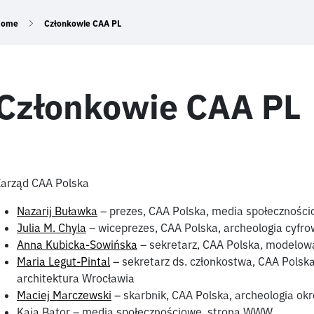
Home
Członkowie CAA PL
Członkowie CAA PL
arząd CAA Polska
Nazarij Buławka
– prezes, CAA Polska, media społeczności
Julia M. Chyla
– wiceprezes, CAA Polska, archeologia cyfro
Anna Kubicka-Sowińska
– sekretarz, CAA Polska, modelow
Maria Legut-Pintal
– sekretarz ds. członkostwa, CAA Polska
architektura Wrocławia
Maciej Marczewski
– skarbnik, CAA Polska, archeologia ok
Kaja Bator – media społecznościowe, strona WWW