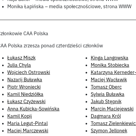
Monika Łapińska – media społecznościowe, strona WWW
złonkowie CAA Polska
AA Polska zrzesza ponad czterdzieści członków
Łukasz Miszk
Kinga Langowska
Julia Chyla
Monika Stobiecka
Wojciech Ostrowski
Katarzyna Kerneder
Nazarij Buławka
Maciej Wacławik
Piotr Wroniecki
Tomasz Oberc
Kamil Niedziółka
Sylwia Buławka
Łukasz Czyżewski
Jakub Stępnik
Anna Kubicka-Sowińska
Marcin Maciejewski
Kamil Kopij
Dagmara Król
Maria Legut-Pintal
Tomasz Zielenkiewic
Maciej Marczewski
Szymon Jellonek