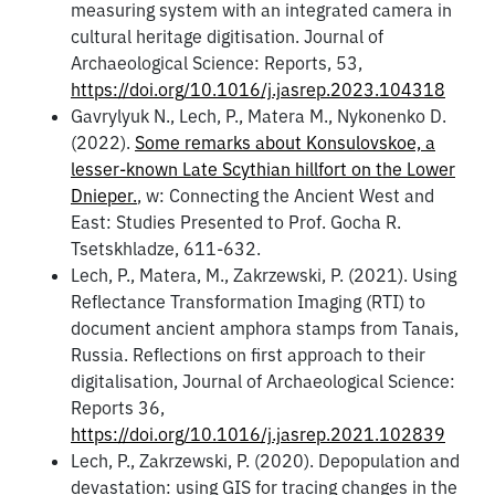
measuring system with an integrated camera in
cultural heritage digitisation. Journal of
Archaeological Science: Reports, 53,
https://doi.org/10.1016/j.jasrep.2023.104318
Gavrylyuk N., Lech, P., Matera M., Nykonenko D.
(2022).
Some remarks about Konsulovskoe, a
lesser-known Late Scythian hillfort on the Lower
Dnieper.
, w: Connecting the Ancient West and
East: Studies Presented to Prof. Gocha R.
Tsetskhladze, 611-632.
Lech, P., Matera, M., Zakrzewski, P. (2021). Using
Reflectance Transformation Imaging (RTI) to
document ancient amphora stamps from Tanais,
Russia. Reflections on first approach to their
digitalisation, Journal of Archaeological Science:
Reports 36,
https://doi.org/10.1016/j.jasrep.2021.102839
Lech, P., Zakrzewski, P. (2020). Depopulation and
devastation: using GIS for tracing changes in the