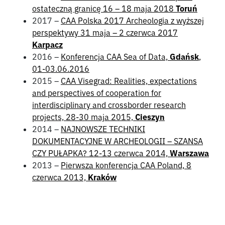
ostateczną granicę 16 – 18 maja 2018
Toruń
2017 –
CAA Polska 2017 Archeologia z wyższej
perspektywy 31 maja – 2 czerwca 2017
Karpacz
2016 –
Konferencja CAA Sea of Data,
Gdańsk
,
01-03.06.2016
2015 –
CAA Visegrad: Realities, expectations
and perspectives of cooperation for
interdisciplinary and crossborder research
projects, 28-30 maja 2015,
Cieszyn
2014 –
NAJNOWSZE TECHNIKI
DOKUMENTACYJNE W ARCHEOLOGII – SZANSA
CZY PUŁAPKA? 12-13 czerwca 2014,
Warszawa
2013 –
Pierwsza konferencja CAA Poland, 8
czerwca 2013,
Kraków