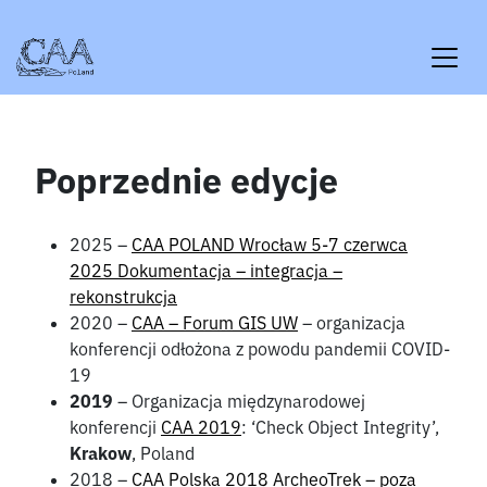
Skip
to
content
Poprzednie edycje
2025 –
CAA POLAND Wrocław 5-7 czerwca
2025 Dokumentacja – integracja –
rekonstrukcja
2020 –
CAA – Forum GIS UW
– organizacja
konferencji odłożona z powodu pandemii COVID-
19
2019
– Organizacja międzynarodowej
konferencji
CAA 2019
: ‘Check Object Integrity’,
Krakow
, Poland
2018 –
CAA Polska 2018 ArcheoTrek – poza