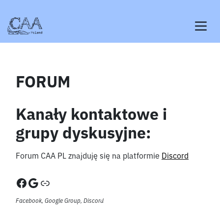
Skip
to
content
FORUM
Kanały kontaktowe i
grupy dyskusyjne:
Forum CAA PL znajduję się na platformie
Discord
Facebook
Google
Link
Facebook, Google Group, Discord