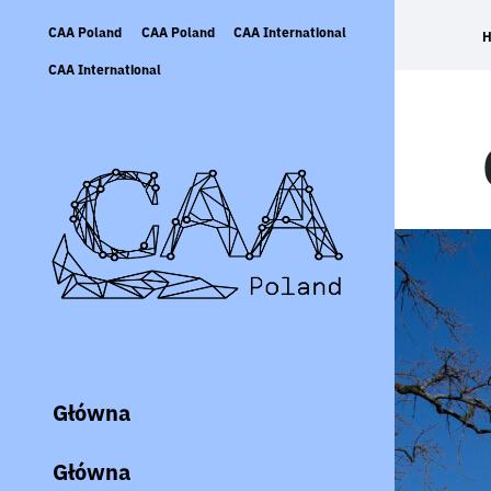
Skip
CAA Poland
CAA Poland
CAA International
to
content
CAA International
Główna
Główna